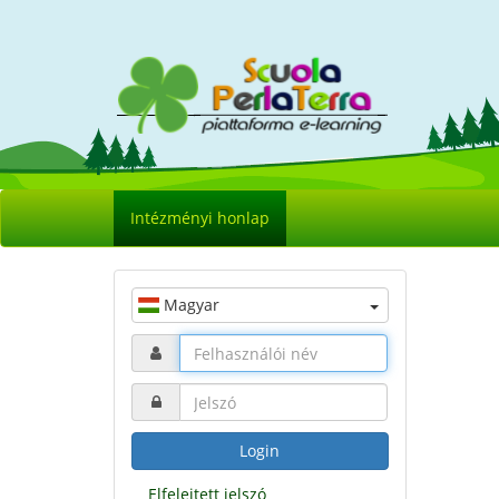
Intézményi honlap
Magyar
Login
Elfelejtett jelszó